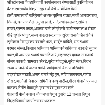
ऑक्टोबरला जिल्हाधिकारी कार्यालयावर नेण्यासाठी पुर्वनियोजन
बैठक शासकीय विश्रामगृह वर्धा येथे आयोजित केली
होती.राष्ट्रवादी काॅंग्रेसचे अध्यक्ष सुनिल राऊत,माजी आमदार राजु
तिमांडे, धनराज तेलंग,मुन्ना झाडे, संदिप भांडवलकर,सचिन
ठाकरे,प्रणय कदम,आकाश दाते,काॅंग्रेसचे माजी नगराध्यक्ष शेखर
शेंडे,सुधीर पांगुळ,बाळा माऊसकर,सागर सुरेश सबाने,शिवसेनेचे
श्रीकांत मिरापुरकर,देवतारे भाऊ, शार्दुल वांदिले, आप पक्षाचे
प्रमोद भोमले,किसान अधिकार अभियानचे अविनाश काकडे,सुदाम
पवार,बी.आर.एस.पक्षाचे पवन तिजारे ,महाराष्ट्र कृषक समाजाचे
संजय काकडे, शामराव कोरडे,सुरेश पोटदुखे,सुरेश मेहर,विदर्भ
राज्य आघाडीचे अरुण गावंडे, आदिवासी विकास परिषदेचे
चंद्रशेखर मडावी,अजय घंगारे,नंदु मुन, संदिप सावरकर,योगेश
ठोसर,आलोडी निवारण समितीचे नत्थु पाटील,गौरव गोमासे,प्रज्वल
वाटकर,गिरीष केळापुरे,प्रशांत देशमुख हजर होते.
शेतकरी मोर्चा बजाज चौक वर्धा येथुन दुपारी 12 वाजता निघुन
जिल्हाधिकारी कार्यालयावर धडकेल.