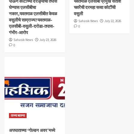
पाऊण कोटीच्या दरोड्याचा तपास
यवतमाळ एलसीबी प्रमुख सतीश
घेण्यास एलसीबीचा
चवरेंची दरमहा सव्वा कोटींची
नकार,यवतमाळ एलसीबीत केवळ
वसुली
वसुलीचे साम्राज्य?यवतमाळ-
Sahasik News
July 22, 2026
एलसीबी-वसुली-दरोडा-तपास-
0
गंभीर-आरोप
Sahasik News
July 23, 2026
0
ताज्या बातम्या
अपघाताच्या ‘गोल्डन अवर’मध्ये