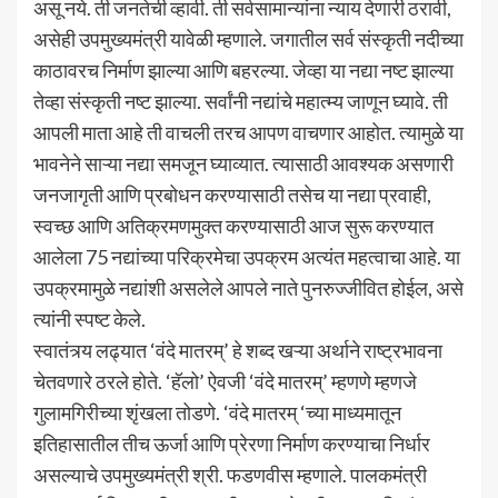
असू नये. ती जनतेची व्हावी. ती सर्वसामान्यांना न्याय देणारी ठरावी,
असेही उपमुख्यमंत्री यावेळी म्हणाले. जगातील सर्व संस्कृती नदीच्या
काठावरच निर्माण झाल्या आणि बहरल्या. जेव्हा या नद्या नष्ट झाल्या
तेव्हा संस्कृती नष्ट झाल्या. सर्वांनी नद्यांचे महात्म्य जाणून घ्यावे. ती
आपली माता आहे ती वाचली तरच आपण वाचणार आहोत. त्यामुळे या
भावनेने साऱ्या नद्या समजून घ्याव्यात. त्यासाठी आवश्यक असणारी
जनजागृती आणि प्रबोधन करण्यासाठी तसेच या नद्या प्रवाही,
स्वच्छ आणि अतिक्रमणमुक्त करण्यासाठी आज सुरू करण्यात
आलेला 75 नद्यांच्या परिक्रमेचा उपक्रम अत्यंत महत्वाचा आहे. या
उपक्रमामुळे नद्यांशी असलेले आपले नाते पुनरुज्जीवित होईल, असे
त्यांनी स्पष्ट केले.
स्वातंत्र्य लढ्यात ‘वंदे मातरम्’ हे शब्द खऱ्या अर्थाने राष्ट्रभावना
चेतवणारे ठरले होते. ‘हॅलो’ ऐवजी ‘वंदे मातरम्’ म्हणणे म्हणजे
गुलामगिरीच्या शृंखला तोडणे. ‘वंदे मातरम् ‘च्या माध्यमातून
इतिहासातील तीच ऊर्जा आणि प्रेरणा निर्माण करण्याचा निर्धार
असल्याचे उपमुख्यमंत्री श्री. फडणवीस म्हणाले. पालकमंत्री