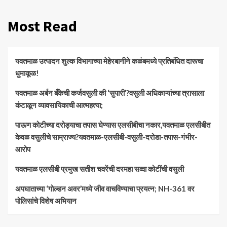
Most Read
यवतमाळ उत्पादन शुल्क विभागाच्या मेहेरबानीने कळंबमध्ये प्रतिबंधित दारूचा
धुमाकूळ!
​यवतमाळ अर्बन बँकेची कर्जवसुली की ‘सुपारी’?वसुली अधिकाऱ्यांच्या त्रासाला
कंटाळून व्यावसायिकाची आत्महत्या;
पाऊण कोटीच्या दरोड्याचा तपास घेण्यास एलसीबीचा नकार,यवतमाळ एलसीबीत
केवळ वसुलीचे साम्राज्य?यवतमाळ-एलसीबी-वसुली-दरोडा-तपास-गंभीर-
आरोप
यवतमाळ एलसीबी प्रमुख सतीश चवरेंची दरमहा सव्वा कोटींची वसुली
अपघाताच्या ‘गोल्डन अवर’मध्ये जीव वाचविण्याचा प्रयत्न; NH-361 वर
पोलिसांचे विशेष अभियान