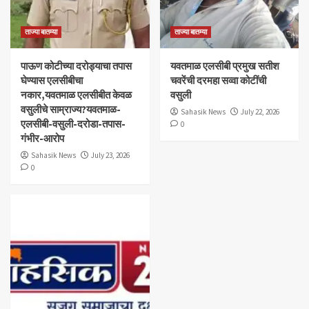
ताज्या बातम्या
ताज्या बातम्या
पाऊण कोटीच्या दरोड्याचा तपास
यवतमाळ एलसीबी प्रमुख सतीश
घेण्यास एलसीबीचा
चवरेंची दरमहा सव्वा कोटींची
नकार,यवतमाळ एलसीबीत केवळ
वसुली
वसुलीचे साम्राज्य?यवतमाळ-
Sahasik News
July 22, 2026
एलसीबी-वसुली-दरोडा-तपास-
0
गंभीर-आरोप
Sahasik News
July 23, 2026
0