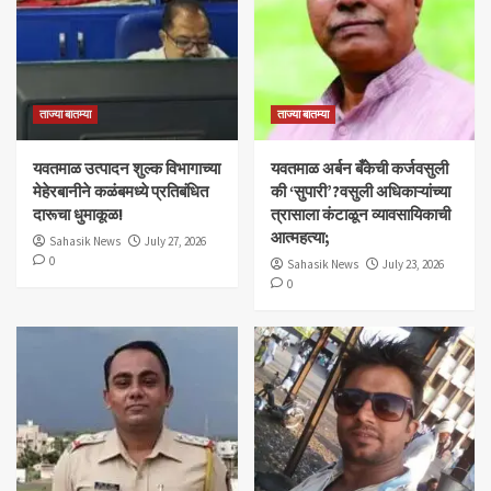
ताज्या बातम्या
ताज्या बातम्या
यवतमाळ उत्पादन शुल्क विभागाच्या
​यवतमाळ अर्बन बँकेची कर्जवसुली
मेहेरबानीने कळंबमध्ये प्रतिबंधित
की ‘सुपारी’?वसुली अधिकाऱ्यांच्या
दारूचा धुमाकूळ!
त्रासाला कंटाळून व्यावसायिकाची
आत्महत्या;
Sahasik News
July 27, 2026
0
Sahasik News
July 23, 2026
0