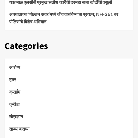
यवतमाळ एलसीबी प्रमुख सतीश चवरेंची दरमहा सव्वा कोटींची वसुली
अपघाताच्या ‘गोल्डन अवर’मध्ये जीव वाचविण्याचा प्रयत्न; NH-361 वर
पोलिसांचे विशेष अभियान
Categories
आरोग्य
इतर
क्राईम
क्रीडा
तंत्रज्ञान
ताज्या बातम्या