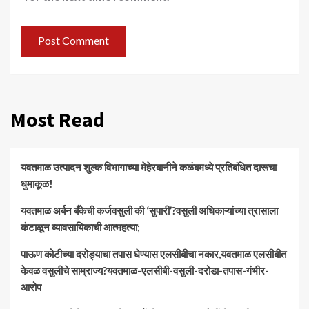
Most Read
यवतमाळ उत्पादन शुल्क विभागाच्या मेहेरबानीने कळंबमध्ये प्रतिबंधित दारूचा
धुमाकूळ!
​यवतमाळ अर्बन बँकेची कर्जवसुली की ‘सुपारी’?वसुली अधिकाऱ्यांच्या त्रासाला
कंटाळून व्यावसायिकाची आत्महत्या;
पाऊण कोटीच्या दरोड्याचा तपास घेण्यास एलसीबीचा नकार,यवतमाळ एलसीबीत
केवळ वसुलीचे साम्राज्य?यवतमाळ-एलसीबी-वसुली-दरोडा-तपास-गंभीर-
आरोप