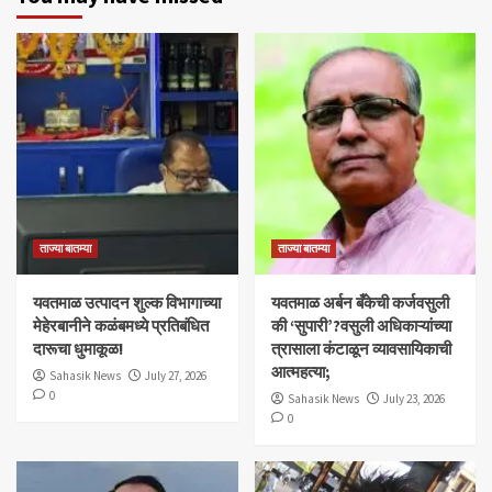
ताज्या बातम्या
ताज्या बातम्या
यवतमाळ उत्पादन शुल्क विभागाच्या
​यवतमाळ अर्बन बँकेची कर्जवसुली
मेहेरबानीने कळंबमध्ये प्रतिबंधित
की ‘सुपारी’?वसुली अधिकाऱ्यांच्या
दारूचा धुमाकूळ!
त्रासाला कंटाळून व्यावसायिकाची
आत्महत्या;
Sahasik News
July 27, 2026
0
Sahasik News
July 23, 2026
0