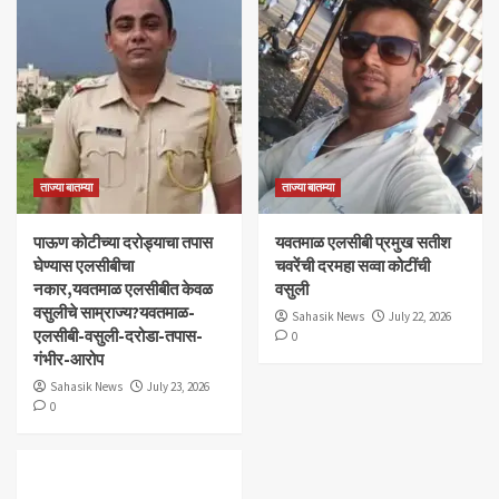
ताज्या बातम्या
ताज्या बातम्या
पाऊण कोटीच्या दरोड्याचा तपास
यवतमाळ एलसीबी प्रमुख सतीश
घेण्यास एलसीबीचा
चवरेंची दरमहा सव्वा कोटींची
नकार,यवतमाळ एलसीबीत केवळ
वसुली
वसुलीचे साम्राज्य?यवतमाळ-
Sahasik News
July 22, 2026
एलसीबी-वसुली-दरोडा-तपास-
0
गंभीर-आरोप
Sahasik News
July 23, 2026
0