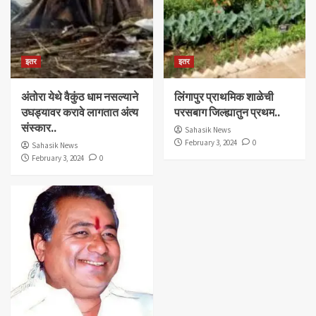
इतर
इतर
अंतोरा येथे वैकुंठ धाम नसल्याने
लिंगापुर प्राथमिक शाळेची
उघड्यावर करावे लागतात अंत्य
परसबाग जिल्ह्यातुन प्रथम..
संस्कार..
Sahasik News
February 3, 2024
0
Sahasik News
February 3, 2024
0