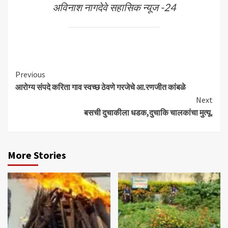
अविनाश नागदेवे सहासिक न्यूज -24
Continue
Previous
आरोग्य संपदे करिता गाव स्वच्छ ठेवणे गरजेचे आ.रणजीत कांबळे
Reading
Next
बसची दुचाकीला धडक,दुचाकि चालकांचा मुत्यू.
More Stories