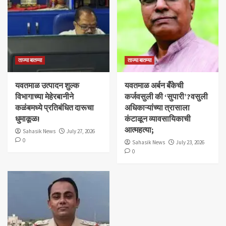
ताज्या बातम्या
ताज्या बातम्या
यवतमाळ उत्पादन शुल्क
​यवतमाळ अर्बन बँकेची
विभागाच्या मेहेरबानीने
कर्जवसुली की ‘सुपारी’?वसुली
कळंबमध्ये प्रतिबंधित दारूचा
अधिकाऱ्यांच्या त्रासाला
धुमाकूळ!
कंटाळून व्यावसायिकाची
आत्महत्या;
Sahasik News
July 27, 2026
0
Sahasik News
July 23, 2026
0