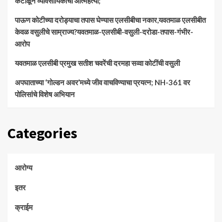
कंटाळून व्यावसायिकाची आत्महत्या;
पाऊण कोटीच्या दरोड्याचा तपास घेण्यास एलसीबीचा नकार,यवतमाळ एलसीबीत
केवळ वसुलीचे साम्राज्य?यवतमाळ-एलसीबी-वसुली-दरोडा-तपास-गंभीर-
आरोप
यवतमाळ एलसीबी प्रमुख सतीश चवरेंची दरमहा सव्वा कोटींची वसुली
अपघाताच्या ‘गोल्डन अवर’मध्ये जीव वाचविण्याचा प्रयत्न; NH-361 वर
पोलिसांचे विशेष अभियान
Categories
आरोग्य
इतर
क्राईम