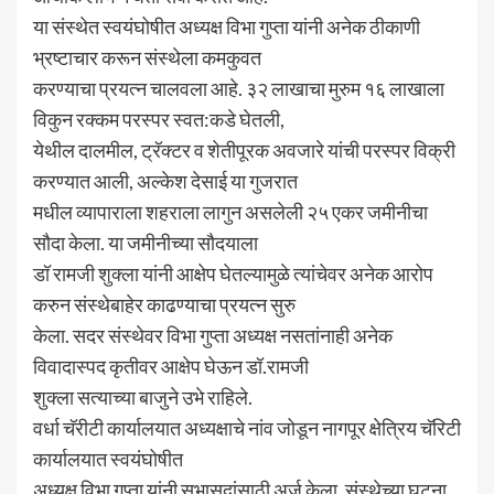
या संस्थेत स्वयंघोषीत अध्यक्ष विभा गुप्ता यांनी अनेक ठीकाणी
भ्रष्टाचार करून संस्थेला कमकुवत
करण्याचा प्रयत्न चालवला आहे. ३२ लाखाचा मुरुम १६ लाखाला
विकुन रक्कम परस्पर स्वत:कडे घेतली,
येथील दालमील, ट्रॅक्टर व शेतीपूरक अवजारे यांची परस्पर विक्री
करण्यात आली, अल्केश देसाई या गुजरात
मधील व्यापाराला शहराला लागुन असलेली २५ एकर जमीनीचा
सौदा केला. या जमीनीच्या सौदयाला
डॉ रामजी शुक्ला यांनी आक्षेप घेतल्यामुळे त्यांचेवर अनेक आरोप
करुन संस्थेबाहेर काढण्याचा प्रयत्न सुरु
केला. सदर संस्थेवर विभा गुप्ता अध्यक्ष नसतांनाही अनेक
विवादास्पद कृतीवर आक्षेप घेऊन डॉ.रामजी
शुक्ला सत्याच्या बाजुने उभे राहिले.
वर्धा चॅरीटी कार्यालयात अध्यक्षाचे नांव जोडून नागपूर क्षेत्रिय चॅरिटी
कार्यालयात स्वयंघोषीत
अध्यक्ष विभा गुप्ता यांनी सभासदांसाठी अर्ज केला. संस्थेच्या घटना