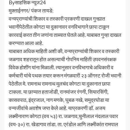
Byसाहसिक न्यूज24
मुक्ताईनगर/ पंकज तायडे:
वन्यप्राण्यांची शिकार व तस्कारी प्रकरणी दाखल गुन्ह्यात
भवानीपेठेतील कोगटा या दुकानावर वनविभागाने छापा टाकून
कारवाई करत तीन जणांना ताब्यात घेतले आहे. याबाबत गुन्हा दाखल
करण्यात आला आहे.
याबाबत अधिक माहिती अशी की, वन्यप्राण्यांची शिकार व तस्कारी
जळगाव शहरातून होत असल्याची गोपनिय माहिती उपवनसंरक्षक
विवेक होशींग यांना मिळाली. त्यानुसार वनविभागाचे अधिकारी व
कर्मचारी यांचे पथक तयार करून मंगळवारी २३ ऑगस्ट रोजी भवानी
पेठेतील मे. रामनाथ रामनाथ मुलचंद कोगटा या दुकानात छापा
टाकला. या छाप्यात हताजोडी, रानमांजर रंगनी, सियारसिंगी,
कासवपाठ, इंद्रजाल, नाग मणके, घुबळ नखे, समुद्रघोडा या
वन्यजीवांचे अवशेष जप्त केले आहे. याप्रकरणी डॉ. अजय
लक्ष्मीनाराण कोगटा (वय ५३) रा. जळगाव,चुनीलाल नंदलाल पवार
(वय-३०) रा. खेडागाव तांडा. ता. एरंडोल आणि लक्ष्मीकांत रामपाल