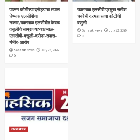
पाऊण कोटीच्या दरोड्याचा तपास
यवतमाळ एलसीबी प्रमुख सतीश
घेण्यास एलसीबीचा
चवरेंची दरमहा सव्वा कोटींची
नकार,यवतमाळ एलसीबीत केवळ
वसुली
वसुलीचे साम्राज्य?यवतमाळ-
Sahasik News
July 22, 2026
एलसीबी-वसुली-दरोडा-तपास-
0
गंभीर-आरोप
Sahasik News
July 23, 2026
0
ताज्या बातम्या