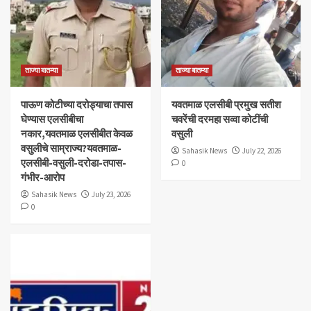
ताज्या बातम्या
ताज्या बातम्या
पाऊण कोटीच्या दरोड्याचा तपास
यवतमाळ एलसीबी प्रमुख सतीश
घेण्यास एलसीबीचा
चवरेंची दरमहा सव्वा कोटींची
नकार,यवतमाळ एलसीबीत केवळ
वसुली
वसुलीचे साम्राज्य?यवतमाळ-
Sahasik News
July 22, 2026
एलसीबी-वसुली-दरोडा-तपास-
0
गंभीर-आरोप
Sahasik News
July 23, 2026
0