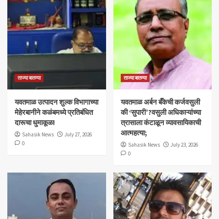
ताज्या बातम्या
ताज्या बातम्या
यवतमाळ उत्पादन शुल्क विभागाच्या
​यवतमाळ अर्बन बँकेची कर्जवसुली
मेहेरबानीने कळंबमध्ये प्रतिबंधित
की ‘सुपारी’?वसुली अधिकाऱ्यांच्या
दारूचा धुमाकूळ!
त्रासाला कंटाळून व्यावसायिकाची
आत्महत्या;
Sahasik News
July 27, 2026
0
Sahasik News
July 23, 2026
0