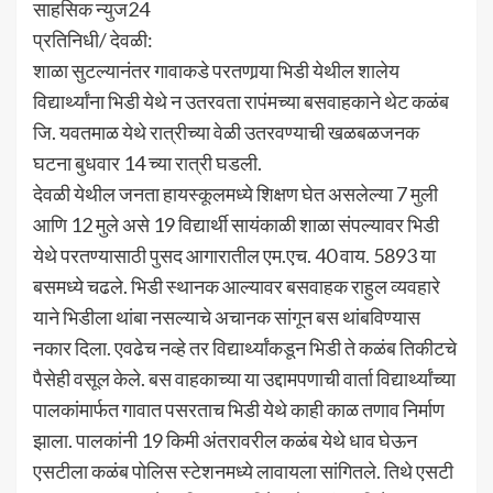
साहसिक न्युज24
प्रतिनिधी/ देवळी:
शाळा सुटल्यानंतर गावाकडे परतणार्‍या भिडी येथील शालेय
विद्यार्थ्यांना भिडी येथे न उतरवता रापंमच्या बसवाहकाने थेट कळंब
जि. यवतमाळ येथे रात्रीच्या वेळी उतरवण्याची खळबळजनक
घटना बुधवार 14 च्या रात्री घडली.
देवळी येथील जनता हायस्कूलमध्ये शिक्षण घेत असलेल्या 7 मुली
आणि 12 मुले असे 19 विद्यार्थी सायंकाळी शाळा संपल्यावर भिडी
येथे परतण्यासाठी पुसद आगारातील एम.एच. 40 वाय. 5893 या
बसमध्ये चढले. भिडी स्थानक आल्यावर बसवाहक राहुल व्यवहारे
याने भिडीला थांबा नसल्याचे अचानक सांगून बस थांबविण्यास
नकार दिला. एवढेच नव्हे तर विद्यार्थ्यांकडून भिडी ते कळंब तिकीटचे
पैसेही वसूल केले. बस वाहकाच्या या उद्दामपणाची वार्ता विद्यार्थ्यांच्या
पालकांमार्फत गावात पसरताच भिडी येथे काही काळ तणाव निर्माण
झाला. पालकांनी 19 किमी अंतरावरील कळंब येथे धाव घेऊन
एसटीला कळंब पोलिस स्टेशनमध्ये लावायला सांगितले. तिथे एसटी