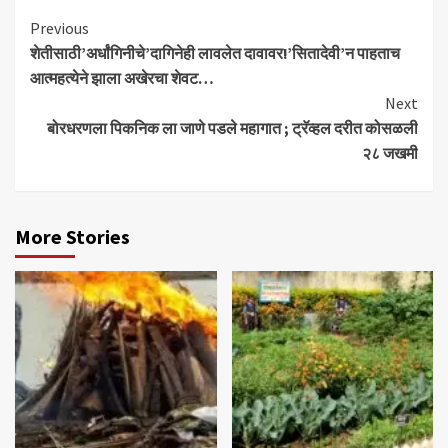
Continue
Previous
शेतीसाठी’अर्धांगिनीचे’दागिनेही लावलेत दावावर!’सितादेवी’न पाहताच
Reading
आत्महत्येने झाला अखेरचा शेवट…
Next
बोरधरणला पिकनिक ला जाणे पडले महागात ; ट्रॅव्हल दरीत कोसळली
२८ जखमी
More Stories